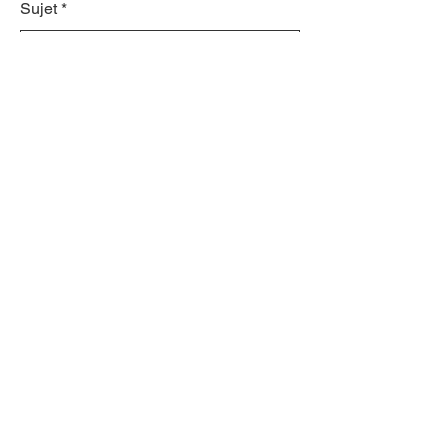
Sujet
Laissez un message...
Envoyer
S'inscrire à la
lettre